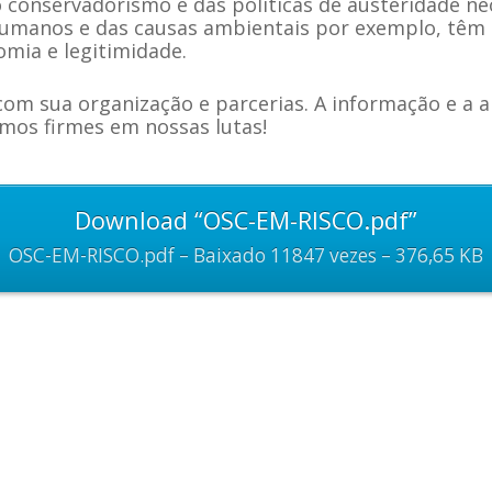
 conservadorismo e das políticas de austeridade neol
umanos e das causas ambientais por exemplo, têm s
omia e legitimidade.
com sua organização e parcerias. A informação e a ar
mos firmes em nossas lutas!
Download “OSC-EM-RISCO.pdf”
OSC-EM-RISCO.pdf – Baixado 11847 vezes – 376,65 KB