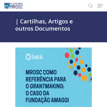
Skip
Men
to
search
main
content
| Cartilhas, Artigos e
outros Documentos