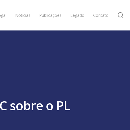
se
gal
Notícias
Publicações
Legado
Contato
C sobre o PL