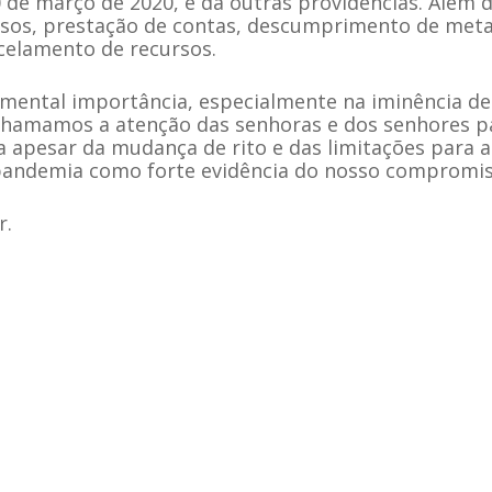
20 de março de 2020, e dá outras providências. Além 
rsos, prestação de contas, descumprimento de meta
celamento de recursos.
amental importância, especialmente na iminência de
, chamamos a atenção das senhoras e dos senhores p
 apesar da mudança de rito e das limitações para a
 pandemia como forte evidência do nosso compromis
r.