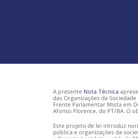
Hit enter to search or ESC to close
A presente
Nota Técnica
aprese
das Organizações da Sociedade 
Frente Parlamentar Mista em De
Afonso Florence, do PT/BA. O ob
Este projeto de lei introduz no
pública e organizações da socie