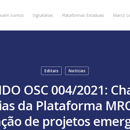
Quem Somos
Signatárias
Plataformas Estaduais
Marco Le
Editais
Notícias
NDO OSC 004/2021: Ch
rias da Plataforma MR
ção de projetos emerg