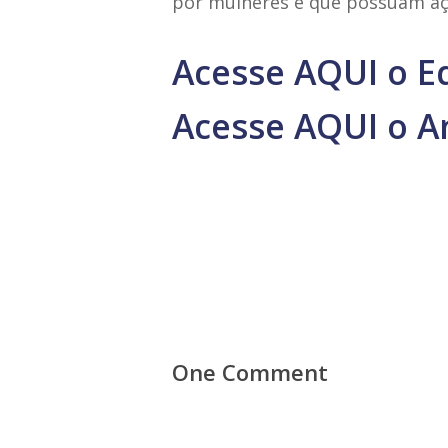
por mulheres e que possuam açõ
Acesse AQUI o E
Acesse AQUI o A
One Comment