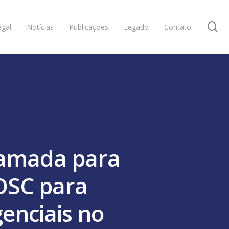
se
gal
Notícias
Publicações
Legado
Contato
amada para
OSC para
enciais no