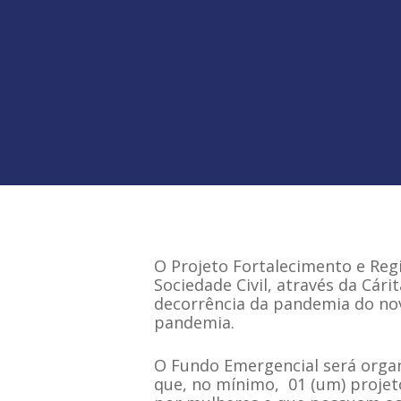
Hit enter to search or ESC to close
O Projeto Fortalecimento e Re
Sociedade Civil, através da Cár
decorrência da pandemia do nov
pandemia.
O Fundo Emergencial será organ
que, no mínimo,
01 (um) projet