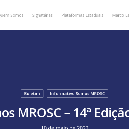
Quem Somos
Signatárias
Plataformas Estaduais
Marco Le
Boletim
Informativo Somos MROSC
os MROSC – 14ª Edição 
10 de maio de 2022