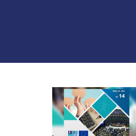
Hit enter to search or ESC to close